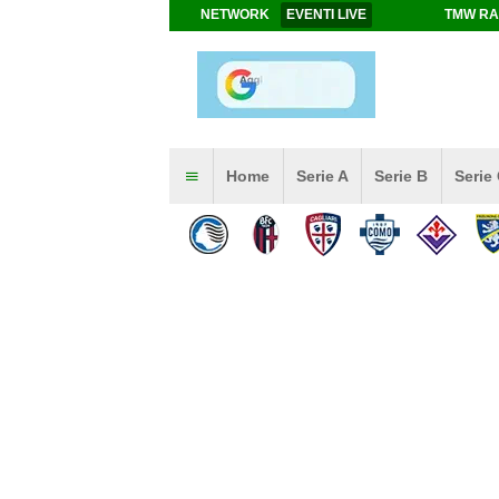
NETWORK
EVENTI LIVE
TMW RA
Home
Serie A
Serie B
Serie