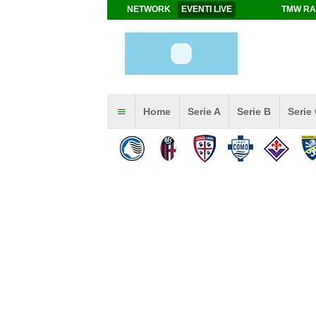
NETWORK
EVENTI LIVE
TMW RA
Home
Serie A
Serie B
Serie