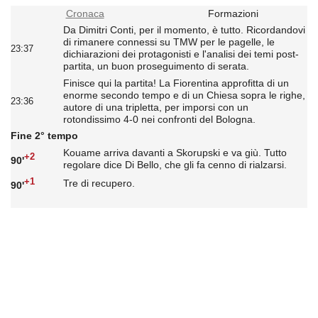
Cronaca
Formazioni
Da Dimitri Conti, per il momento, è tutto. Ricordandovi
di rimanere connessi su TMW per le pagelle, le
23:37
dichiarazioni dei protagonisti e l'analisi dei temi post-
partita, un buon proseguimento di serata.
Finisce qui la partita! La Fiorentina approfitta di un
enorme secondo tempo e di un Chiesa sopra le righe,
23:36
autore di una tripletta, per imporsi con un
rotondissimo 4-0 nei confronti del Bologna.
Fine 2° tempo
Kouame arriva davanti a Skorupski e va giù. Tutto
+2
90'
regolare dice Di Bello, che gli fa cenno di rialzarsi.
+1
Tre di recupero.
90'