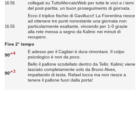
collegati su TuttoMercatoWeb per tutte le voci e i temi
16:56
del post-partita, un buon proseguimento di giornata.
Ecco il triplice fischio di Gavillucci! La Fiorentina riesce
ad ottenere tre punti nonostante una giornata non
particolarmente esaltante, vincendo per 1-0 grazie
16:55
alla rete messa a segno da Kalinic nei minuti di
recupero.
Fine 2° tempo
E adesso per il Cagliari è dura rimontare. Il colpo
+4
90'
psicologico è non da poco.
Bello il pallone scodellato dentro da Tello: Kalinic viene
lasciato completamente solo da Bruno Alves,
+3
90'
impattando di testa. Rafael tocca ma non riesce a
tenere il pallone fuori dalla porta!