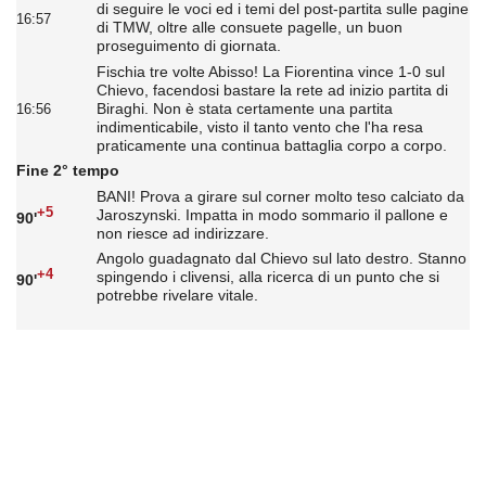
di seguire le voci ed i temi del post-partita sulle pagine
16:57
di TMW, oltre alle consuete pagelle, un buon
proseguimento di giornata.
Fischia tre volte Abisso! La Fiorentina vince 1-0 sul
Chievo, facendosi bastare la rete ad inizio partita di
Biraghi. Non è stata certamente una partita
16:56
indimenticabile, visto il tanto vento che l'ha resa
praticamente una continua battaglia corpo a corpo.
Fine 2° tempo
BANI! Prova a girare sul corner molto teso calciato da
+5
Jaroszynski. Impatta in modo sommario il pallone e
90'
non riesce ad indirizzare.
Angolo guadagnato dal Chievo sul lato destro. Stanno
+4
spingendo i clivensi, alla ricerca di un punto che si
90'
potrebbe rivelare vitale.