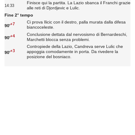
Finisce qui la partita. La Lazio sbanca il Franchi grazie
14:33
alle reti di Djordjevic e Lulic.
Fine 2° tempo
Ci prova Ilicic con il destro, palla murata dalla difesa
+7
90'
biancoceleste.
Conclusione dettata dal nervosismo di Bernardeschi,
+4
90'
Marchetti blocca senza problemi.
Contropiede della Lazio, Candreva serve Lulic che
+3
appoggia comodamente in porta. Da rivedere la
90'
posizione del bosniaco.