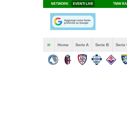
NETWORK
EVENTI LIVE
TMW RA
Home
Serie A
Serie B
Serie