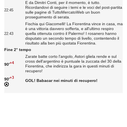
E da Dimitri Conti, per il momento, è tutto.
Ricordandovi di seguire i temi e le voci del post-partita
22:45
sulle pagine di TuttoMercatoWeb un buon
proseguimento di serata.
Fischia qui Giacomelli! La Fiorentina vince in casa, ma
è una vittoria davvero sofferta, e all'ultimo respiro
quella ottenuta contro il Palermo! I rosanero hanno
22:43
disputato un secondo tempo di livello, contentendo il
risultato alla ben più quotata Fiorentina.
Fine 2° tempo
Zarate batte corto l'angolo, Astori gliela rende e sul
cross dell'argentino è puntuale la zuccata del 30 della
+4
90'
Fiorentina, che indirizza la gara in questi minuti di
recupero!
+3
90'
GOL! Babacar nei minuti di recupero!