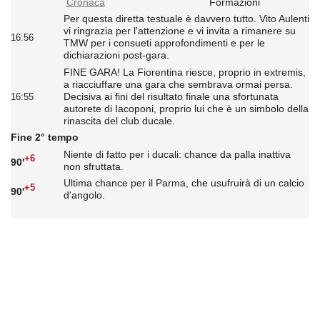
Cronaca
Formazioni
Per questa diretta testuale è davvero tutto. Vito Aulenti
vi ringrazia per l'attenzione e vi invita a rimanere su
16:56
TMW per i consueti approfondimenti e per le
dichiarazioni post-gara.
FINE GARA! La Fiorentina riesce, proprio in extremis,
a riacciuffare una gara che sembrava ormai persa.
Decisiva ai fini del risultato finale una sfortunata
16:55
autorete di Iacoponi, proprio lui che è un simbolo della
rinascita del club ducale.
Fine 2° tempo
Niente di fatto per i ducali: chance da palla inattiva
+6
90'
non sfruttata.
Ultima chance per il Parma, che usufruirà di un calcio
+5
90'
d'angolo.