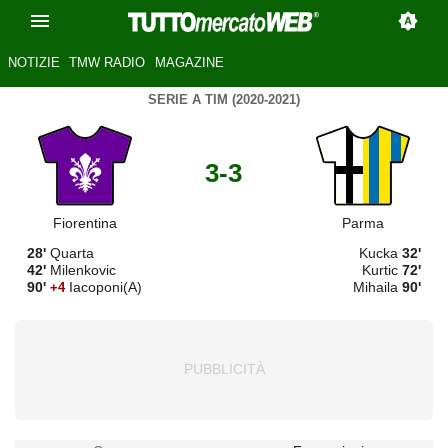
NOTIZIE
TMW RADIO
MAGAZINE
SERIE A TIM (2020-2021)
3-3
Fiorentina
Parma
28'
Quarta
Kucka
32'
42'
Milenkovic
Kurtic
72'
90'
Iacoponi(A)
Mihaila
90'
+4