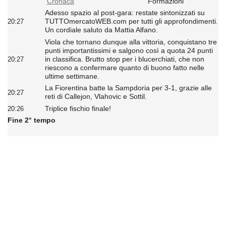
Cronaca
Formazioni
Adesso spazio al post-gara: restate sintonizzati su
TUTTOmercatoWEB.com per tutti gli approfondimenti.
20:27
Un cordiale saluto da Mattia Alfano.
Viola che tornano dunque alla vittoria, conquistano tre
punti importantissimi e salgono così a quota 24 punti
in classifica. Brutto stop per i blucerchiati, che non
20:27
riescono a confermare quanto di buono fatto nelle
ultime settimane.
La Fiorentina batte la Sampdoria per 3-1, grazie alle
20:27
reti di Callejon, Vlahovic e Sottil.
Triplice fischio finale!
20:26
Fine 2° tempo