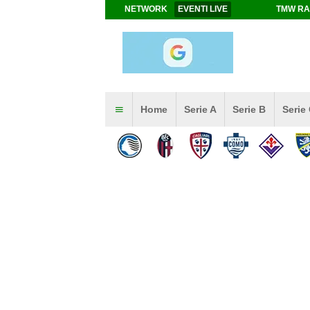
NETWORK
EVENTI LIVE
TMW RA
Home
Serie A
Serie B
Serie