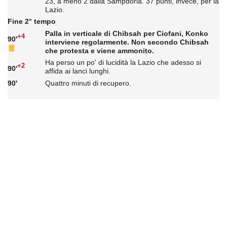
23, a meno 2 dalla Sampdoria. 37 punti, invece, per la
Lazio.
Fine 2° tempo
Palla in verticale di Chibsah per Ciofani, Konko
+4
90'
interviene regolarmente. Non secondo Chibsah
che protesta e viene ammonito.
Ha perso un po' di lucidità la Lazio che adesso si
+2
90'
affida ai lanci lunghi.
90'
Quattro minuti di recupero.