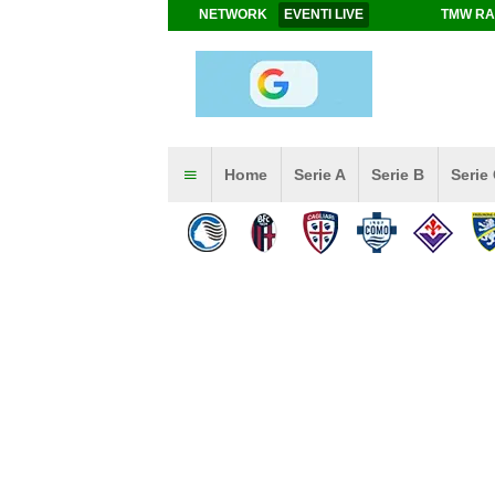
NETWORK
EVENTI LIVE
TMW RA
Home
Serie A
Serie B
Serie