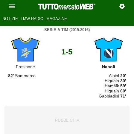
NOTIZIE
TMW RADIO
MAGAZINE
SERIE A TIM (2015-2016)
1-5
Frosinone
Napoli
82'
Sammarco
Albiol
20'
Higuain
30'
Hamšík
59'
Higuain
60'
Gabbiadini
71'