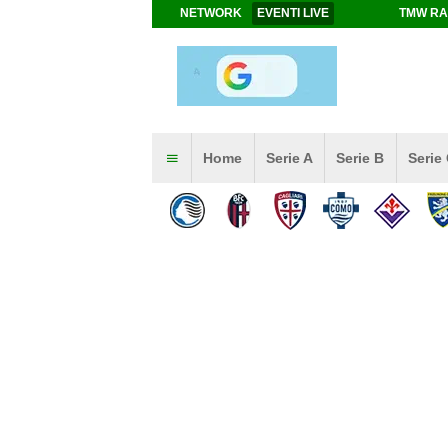
NETWORK
EVENTI LIVE
TMW RA
Home
Serie A
Serie B
Serie