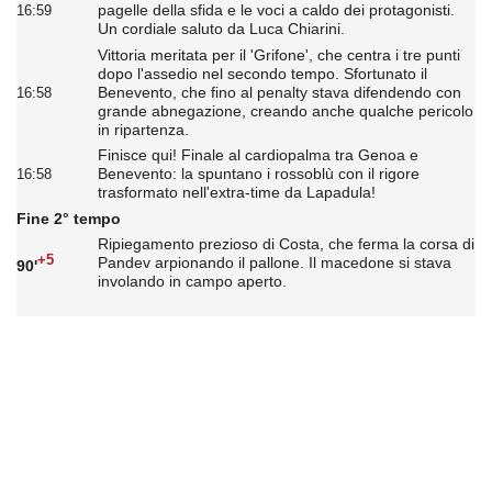
pagelle della sfida e le voci a caldo dei protagonisti.
16:59
Un cordiale saluto da Luca Chiarini.
Vittoria meritata per il 'Grifone', che centra i tre punti
dopo l'assedio nel secondo tempo. Sfortunato il
Benevento, che fino al penalty stava difendendo con
16:58
grande abnegazione, creando anche qualche pericolo
in ripartenza.
Finisce qui! Finale al cardiopalma tra Genoa e
Benevento: la spuntano i rossoblù con il rigore
16:58
trasformato nell'extra-time da Lapadula!
Fine 2° tempo
Ripiegamento prezioso di Costa, che ferma la corsa di
+5
Pandev arpionando il pallone. Il macedone si stava
90'
involando in campo aperto.