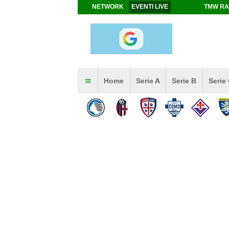
NETWORK
EVENTI LIVE
TMW RA
Home
Serie A
Serie B
Serie