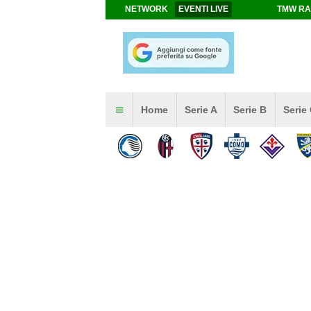
NETWORK
EVENTI LIVE
TMW RA
Home
Serie A
Serie B
Serie