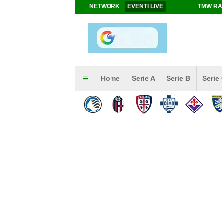
NETWORK
EVENTI LIVE
TMW RA
Home
Serie A
Serie B
Serie