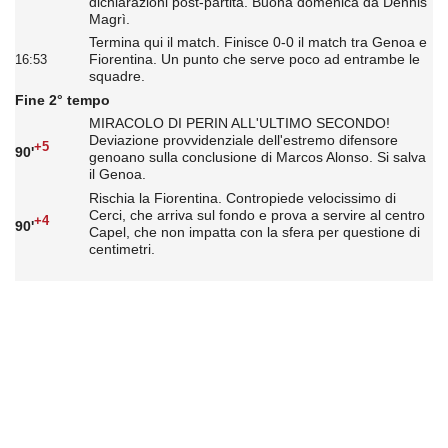
dichiarazioni post-partita. Buona domenica da Dennis
Magrì.
Termina qui il match. Finisce 0-0 il match tra Genoa e
Fiorentina. Un punto che serve poco ad entrambe le
16:53
squadre.
Fine 2° tempo
MIRACOLO DI PERIN ALL'ULTIMO SECONDO!
Deviazione provvidenziale dell'estremo difensore
+5
90'
genoano sulla conclusione di Marcos Alonso. Si salva
il Genoa.
Rischia la Fiorentina. Contropiede velocissimo di
Cerci, che arriva sul fondo e prova a servire al centro
+4
90'
Capel, che non impatta con la sfera per questione di
centimetri.