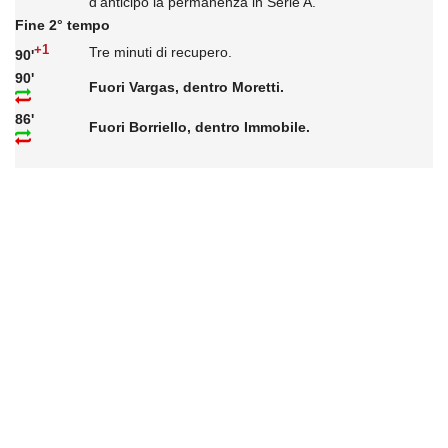
d'anticipo la permanenza in Serie A.
Fine 2° tempo
+1
Tre minuti di recupero.
90'
90'
Fuori Vargas, dentro Moretti.
86'
Fuori Borriello, dentro Immobile.