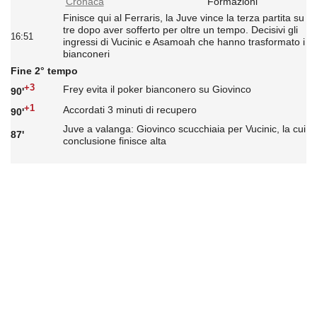
Cronaca
Formazioni
Finisce qui al Ferraris, la Juve vince la terza partita su
tre dopo aver sofferto per oltre un tempo. Decisivi gli
16:51
ingressi di Vucinic e Asamoah che hanno trasformato i
bianconeri
Fine 2° tempo
+3
Frey evita il poker bianconero su Giovinco
90'
+1
Accordati 3 minuti di recupero
90'
Juve a valanga: Giovinco scucchiaia per Vucinic, la cui
87'
conclusione finisce alta