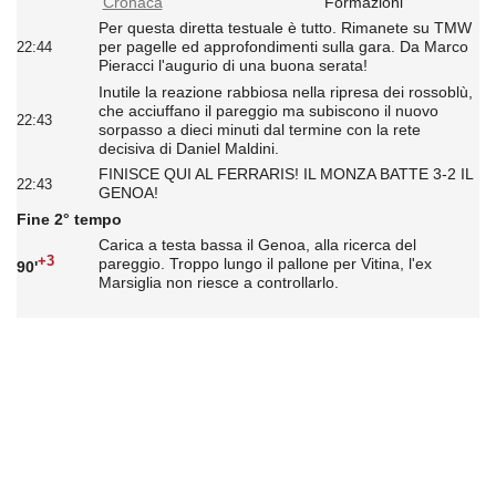
Cronaca
Formazioni
Per questa diretta testuale è tutto. Rimanete su TMW
per pagelle ed approfondimenti sulla gara. Da Marco
22:44
Pieracci l'augurio di una buona serata!
Inutile la reazione rabbiosa nella ripresa dei rossoblù,
che acciuffano il pareggio ma subiscono il nuovo
22:43
sorpasso a dieci minuti dal termine con la rete
decisiva di Daniel Maldini.
FINISCE QUI AL FERRARIS! IL MONZA BATTE 3-2 IL
22:43
GENOA!
Fine 2° tempo
Carica a testa bassa il Genoa, alla ricerca del
+3
pareggio. Troppo lungo il pallone per Vitina, l'ex
90'
Marsiglia non riesce a controllarlo.