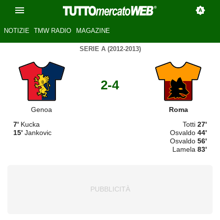
NOTIZIE
TMW RADIO
MAGAZINE
SERIE A (2012-2013)
2-4
Genoa
Roma
7'
Kucka
Totti
27'
15'
Jankovic
Osvaldo
44'
Osvaldo
56'
Lamela
83'