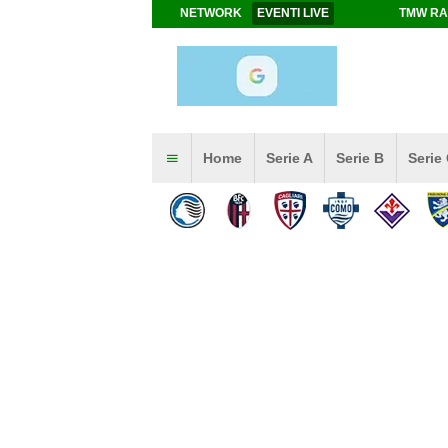
NETWORK
EVENTI LIVE
TMW RA
Home
Serie A
Serie B
Serie