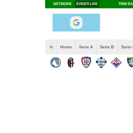
NETWORK
EVENTI LIVE
TMW RA
Home
Serie A
Serie B
Serie