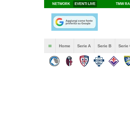
NETWORK
EVENTI LIVE
TMW RA
Home
Serie A
Serie B
Serie