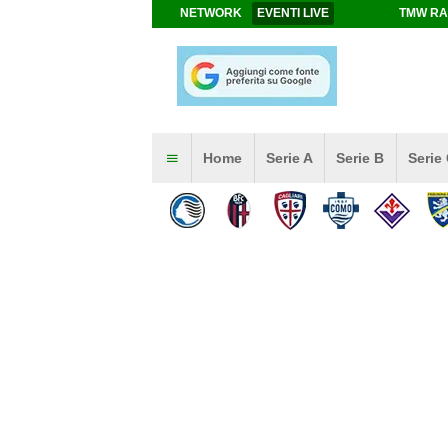
NETWORK
EVENTI LIVE
TMW RA
Home
Serie A
Serie B
Serie