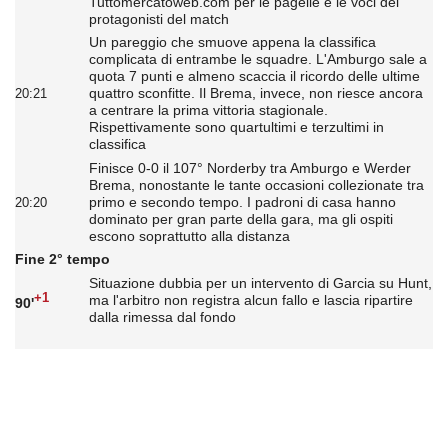
Tuttomercatoweb.com per le pagelle e le voci dei
protagonisti del match
Un pareggio che smuove appena la classifica
complicata di entrambe le squadre. L'Amburgo sale a
quota 7 punti e almeno scaccia il ricordo delle ultime
quattro sconfitte. Il Brema, invece, non riesce ancora
20:21
a centrare la prima vittoria stagionale.
Rispettivamente sono quartultimi e terzultimi in
classifica
Finisce 0-0 il 107° Norderby tra Amburgo e Werder
Brema, nonostante le tante occasioni collezionate tra
primo e secondo tempo. I padroni di casa hanno
20:20
dominato per gran parte della gara, ma gli ospiti
escono soprattutto alla distanza
Fine 2° tempo
Situazione dubbia per un intervento di Garcia su Hunt,
+1
ma l'arbitro non registra alcun fallo e lascia ripartire
90'
dalla rimessa dal fondo