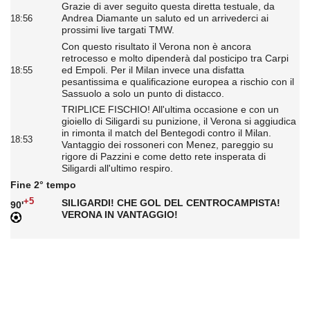
Grazie di aver seguito questa diretta testuale, da
Andrea Diamante un saluto ed un arrivederci ai
18:56
prossimi live targati TMW.
Con questo risultato il Verona non è ancora
retrocesso e molto dipenderà dal posticipo tra Carpi
ed Empoli. Per il Milan invece una disfatta
18:55
pesantissima e qualificazione europea a rischio con il
Sassuolo a solo un punto di distacco.
TRIPLICE FISCHIO! All'ultima occasione e con un
gioiello di Siligardi su punizione, il Verona si aggiudica
in rimonta il match del Bentegodi contro il Milan.
18:53
Vantaggio dei rossoneri con Menez, pareggio su
rigore di Pazzini e come detto rete insperata di
Siligardi all'ultimo respiro.
Fine 2° tempo
+5
SILIGARDI! CHE GOL DEL CENTROCAMPISTA!
90'
VERONA IN VANTAGGIO!