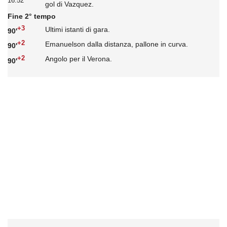
16:52
gol di Vazquez.
Fine 2° tempo
+3
Ultimi istanti di gara.
90'
+2
Emanuelson dalla distanza, pallone in curva.
90'
+2
Angolo per il Verona.
90'