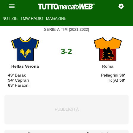
NOTIZIE
TMW RADIO
MAGAZINE
SERIE A TIM (2021-2022)
3-2
Hellas Verona
Roma
49'
Barák
Pellegrini
36'
54'
Caprari
Ilic(A)
58'
63'
Faraoni