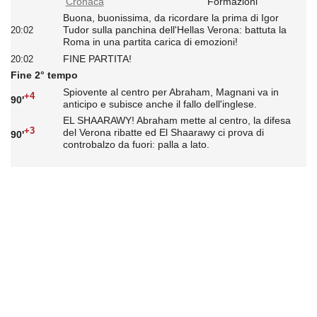
Cronaca
Formazioni
Buona, buonissima, da ricordare la prima di Igor
Tudor sulla panchina dell'Hellas Verona: battuta la
20:02
Roma in una partita carica di emozioni!
FINE PARTITA!
20:02
Fine 2° tempo
Spiovente al centro per Abraham, Magnani va in
+4
90'
anticipo e subisce anche il fallo dell'inglese.
EL SHAARAWY! Abraham mette al centro, la difesa
+3
del Verona ribatte ed El Shaarawy ci prova di
90'
controbalzo da fuori: palla a lato.