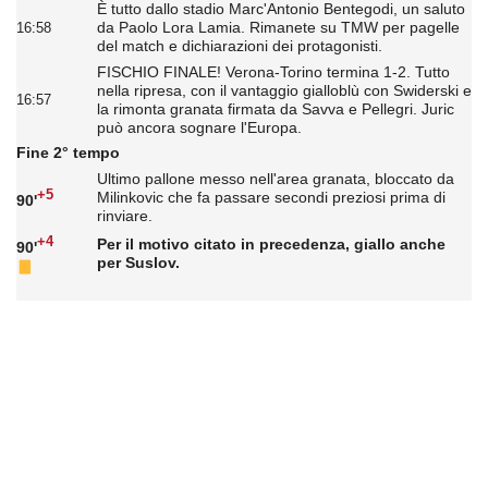
È tutto dallo stadio Marc'Antonio Bentegodi, un saluto
da Paolo Lora Lamia. Rimanete su TMW per pagelle
16:58
del match e dichiarazioni dei protagonisti.
FISCHIO FINALE! Verona-Torino termina 1-2. Tutto
nella ripresa, con il vantaggio gialloblù con Swiderski e
16:57
la rimonta granata firmata da Savva e Pellegri. Juric
può ancora sognare l'Europa.
Fine 2° tempo
Ultimo pallone messo nell'area granata, bloccato da
+5
Milinkovic che fa passare secondi preziosi prima di
90'
rinviare.
+4
Per il motivo citato in precedenza, giallo anche
90'
per Suslov.