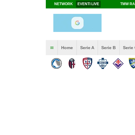
NETWORK
EVENTI LIVE
TMW RA
Home
Serie A
Serie B
Serie