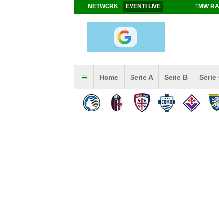
NETWORK
EVENTI LIVE
TMW RA
Home
Serie A
Serie B
Serie