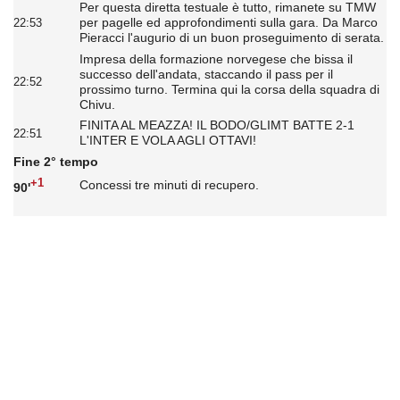
Per questa diretta testuale è tutto, rimanete su TMW
per pagelle ed approfondimenti sulla gara. Da Marco
22:53
Pieracci l'augurio di un buon proseguimento di serata.
Impresa della formazione norvegese che bissa il
successo dell'andata, staccando il pass per il
22:52
prossimo turno. Termina qui la corsa della squadra di
Chivu.
FINITA AL MEAZZA! IL BODO/GLIMT BATTE 2-1
22:51
L'INTER E VOLA AGLI OTTAVI!
Fine 2° tempo
+1
Concessi tre minuti di recupero.
90'