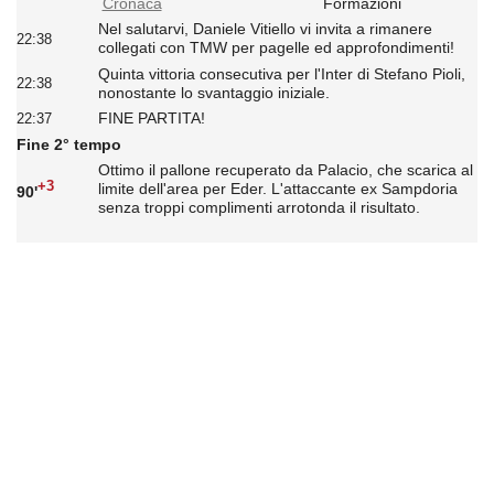
Cronaca
Formazioni
Nel salutarvi, Daniele Vitiello vi invita a rimanere
22:38
collegati con TMW per pagelle ed approfondimenti!
Quinta vittoria consecutiva per l'Inter di Stefano Pioli,
22:38
nonostante lo svantaggio iniziale.
FINE PARTITA!
22:37
Fine 2° tempo
Ottimo il pallone recuperato da Palacio, che scarica al
+3
limite dell'area per Eder. L'attaccante ex Sampdoria
90'
senza troppi complimenti arrotonda il risultato.