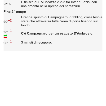
E finisce qui. Al Meazza è 2-2 tra Inter e Lazio, con
22:39
una rimonta nella ripresa dei nerazzurri.
Fine 2° tempo
Grande spunto di Campagnaro: dribbling, cross teso e
+2
sfera che attraversa tutta l'area di porta finendo sul
90'
fondo.
+1
90'
C'è Campagnaro per un esausto D'Ambrosio.
+1
3 minuti di recupero.
90'