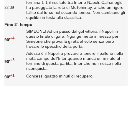
termina 1-1 il risultato tra Inter e Napoli. Calhanoglu
ha pareggiato la rete di McTominay, anche un rigore
22:39
fallito dal turco nel secondo tempo. Non cambiano gli
equilibri in testa alla classifica.
Fine 2° tempo
SIMEONE! Ad un passo dal gol vittoria il Napoli in
questo finale di gara, Ngonge mette in mezzo per
+4
90'
Simeone che prova la girata al volo senza però
trovare lo specchio della porta.
Adesso è il Napoli a provare a tenere il pallone nella
metà campo dell'Inter quando manca un minuto al
+3
90'
termine di questa partita, Inter che non riesce nella
riconquista.
+1
Concessi quattro minuti di recupero.
90'