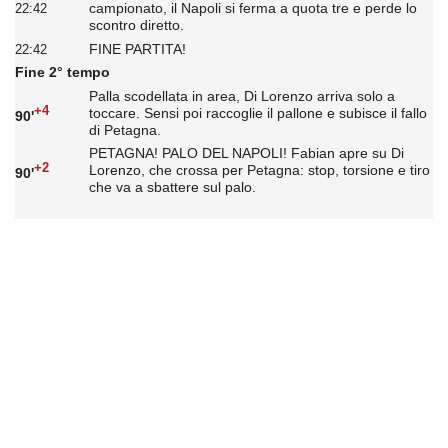
campionato, il Napoli si ferma a quota tre e perde lo
22:42
scontro diretto.
FINE PARTITA!
22:42
Fine 2° tempo
Palla scodellata in area, Di Lorenzo arriva solo a
+4
toccare. Sensi poi raccoglie il pallone e subisce il fallo
90'
di Petagna.
PETAGNA! PALO DEL NAPOLI! Fabian apre su Di
+2
Lorenzo, che crossa per Petagna: stop, torsione e tiro
90'
che va a sbattere sul palo.