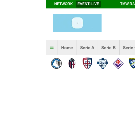
NETWORK
EVENTI LIVE
TMW RA
Home
Serie A
Serie B
Serie