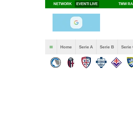
NETWORK
EVENTI LIVE
TMW RA
Home
Serie A
Serie B
Serie