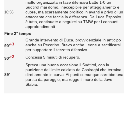
molto organizzata in fase difensiva batte 1-0 un
Sudtirol mai domo, ineccepibile per atteggiamento e
cuore, ma scarsamente prolifico in avanti e privo di un
16:56
attaccante che faccia la differenza. Da Luca Esposito
è tutto, continuate a seguirci su TMW per i consueti
approfondimenti.
Fine 2° tempo
Grande intervento di Duca, provvidenziale in anticipo
+3
anche su Pecorino. Bravo anche Leone a sacrificarsi
90'
per supportare il terzetto difensivo.
+2
Concessi 5 minuti di recupero.
90'
Spreca una buona occasione il Sudtirol, con la
punizione dal limite calciata da Casiraghi che termina
89'
direttamente in curva. Ai punti comunque sarebbe una
partita da pareggio, ma regge il muro della Juve
Stabia.