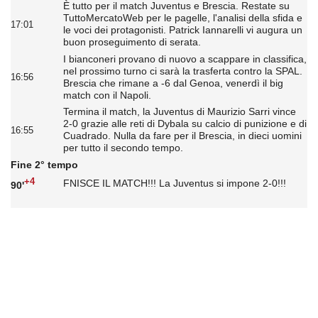
È tutto per il match Juventus e Brescia. Restate su
TuttoMercatoWeb per le pagelle, l'analisi della sfida e
17:01
le voci dei protagonisti. Patrick Iannarelli vi augura un
buon proseguimento di serata.
I bianconeri provano di nuovo a scappare in classifica,
nel prossimo turno ci sarà la trasferta contro la SPAL.
16:56
Brescia che rimane a -6 dal Genoa, venerdì il big
match con il Napoli.
Termina il match, la Juventus di Maurizio Sarri vince
2-0 grazie alle reti di Dybala su calcio di punizione e di
16:55
Cuadrado. Nulla da fare per il Brescia, in dieci uomini
per tutto il secondo tempo.
Fine 2° tempo
+4
FNISCE IL MATCH!!! La Juventus si impone 2-0!!!
90'