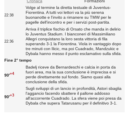
Cronaca
Formazioni
Volge al termine la diretta testuale di Juventus-
Fiorentina. A tutti voi lettori va la più serena
22:38
buonanotte e l'invito a rimanere su TMW per le
pagelle dell'incontro e per i servizi post-partita.
Arriva il triplice fischio di Orsato che manda in delirio
lo Juventus Stadium. I bianconeri di Massimiliano
Allegri conquistano la loro sesta vittoria di fila
22:36
superando 3-1 la Fiorentina. Viola in vantaggio dopo
tre minuti con Ilicic, ma poi Cuadrado, Mandzukic e
Dybala hanno messo il punto esclamativo sulla sfida.
Fine 2° tempo
Badelj riceve da Bernardeschi e calcia in porta da
fuori area, ma la sua conclusione è imprecisa e si
+4
90'
perde direttamente sul fondo. Siamo quasi alla
conclusione della sfida.
Sugli sviluppi di un lancio in profondità, Astori sbaglia
l'aggancio facendo sbattere il pallone addosso
+3
90'
all'accorrente Cuadrado. La sfera viene poi presa da
Dybala che supera Tatarusanu per il definitivo 3-1.