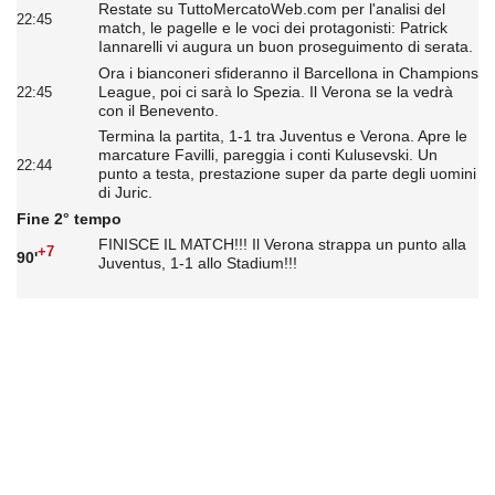
Restate su TuttoMercatoWeb.com per l'analisi del
22:45
match, le pagelle e le voci dei protagonisti: Patrick
Iannarelli vi augura un buon proseguimento di serata.
Ora i bianconeri sfideranno il Barcellona in Champions
League, poi ci sarà lo Spezia. Il Verona se la vedrà
22:45
con il Benevento.
Termina la partita, 1-1 tra Juventus e Verona. Apre le
marcature Favilli, pareggia i conti Kulusevski. Un
22:44
punto a testa, prestazione super da parte degli uomini
di Juric.
Fine 2° tempo
FINISCE IL MATCH!!! Il Verona strappa un punto alla
+7
90'
Juventus, 1-1 allo Stadium!!!