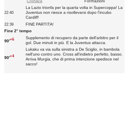
Cronaca
Formazioni
La Lazio trionfa per la quarta volta in Supercoppa! La
Juventus non riesce a risollevarsi dopo l'incubo
22:40
Cardiff!
FINE PARTITA!
22:39
Fine 2° tempo
Supplemento di recupero da parte dell'arbitro per il
+6
90'
gol. Due minuti in più. E la Juventus attacca.
Lukaku va via sulla sinistra a De Sciglio, in bambola
nell'uno contro uno. Cross all'indietro perfetto, basso.
+4
90'
Arriva Murgia, che di prima intenzione spedisce nel
sacco!