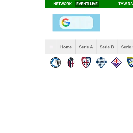
NETWORK
EVENTI LIVE
TMW RA
Home
Serie A
Serie B
Serie