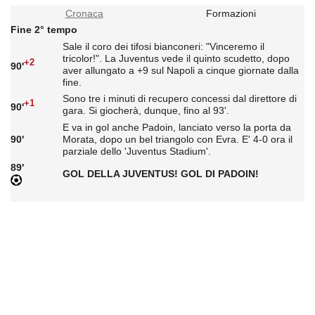
Cronaca
Formazioni
Fine 2° tempo
Sale il coro dei tifosi bianconeri: "Vinceremo il
tricolor!". La Juventus vede il quinto scudetto, dopo
+2
90'
aver allungato a +9 sul Napoli a cinque giornate dalla
fine.
Sono tre i minuti di recupero concessi dal direttore di
+1
90'
gara. Si giocherà, dunque, fino al 93'.
E va in gol anche Padoin, lanciato verso la porta da
90'
Morata, dopo un bel triangolo con Evra. E' 4-0 ora il
parziale dello 'Juventus Stadium'.
89'
GOL DELLA JUVENTUS! GOL DI PADOIN!