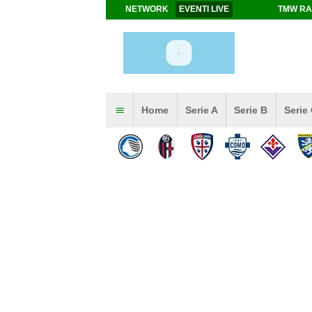
NETWORK
EVENTI LIVE
TMW RA
Home
Serie A
Serie B
Serie